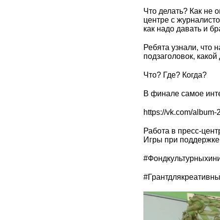
Что делать? Как не 
центре с журналист
как надо давать и б
Ребята узнали, что 
подзаголовок, какой 
Что? Где? Когда?
В финале самое инте
https://vk.com/albu
Работа в пресс-цен
Игры при поддержке
#Фондкультурныхин
#Грантдлякреативн