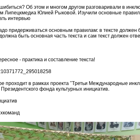
ошибиться? Об этом и многом другом разговаривали в инкл
ом Липецкмедиа Юлией Рыковой. Изучили основные правила
рать интервью
надо придерживаться основным правилам: в тексте должен б
должна быть основная часть текста и сам текст должен отве
ресное - практика и составление текста!
m-210371772_295018258
тре проходит в рамках проекта "Третьи Международные инк
 Президентского фонда культурных инициатив.
ициатив
ыхкоманд