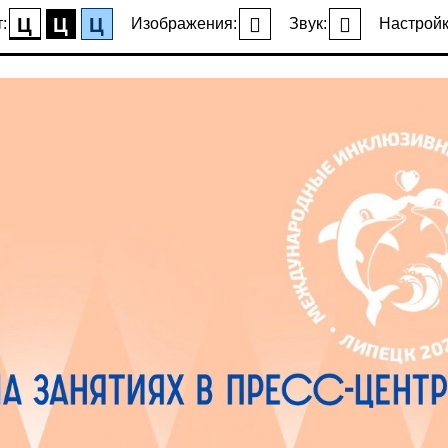
Ц
Ц
Ц
:
Изображения:
Звук:
Настройк
Новости
ом пресс-центре