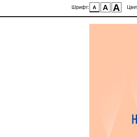
A
A
Шрифт:
Цвет
A
Гость в инклюзивн