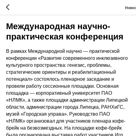
Новос
Международная научно-
практическая конференция
В рамках Международной научно — практической
конференции «Развитие современного инклюзивного
культурного пространства: генезис, проблемы,
стратегические ориентиры и реабилитационный
потенциал» состоялось пленарное заседание и
провели работу сессионные площадки. Основная
площадка — корпоративный университет ПАО
«НЛМК», а также площадки администрации Липецкой
области, администрации города Липецка, РАНХиГС,
музей «Городская управа». Руководство ПАО
«НЛМК» организовал для участников пленара кофе-
брейк на безвозмездных. На площадке кофе-брейк
была организована выставка работ участников Игр