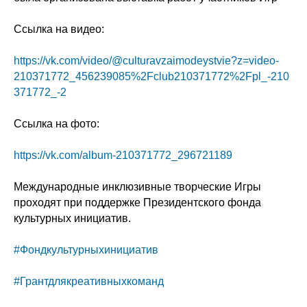
Ссылка на видео:
https://vk.com/video/@culturavzaimodeystvie?z=video-
210371772_456239085%2Fclub210371772%2Fpl_-210
371772_-2
Ссылка на фото:
https://vk.com/album-210371772_296721189
Международные инклюзивные творческие Игры
проходят при поддержке Президентского фонда
культурных инициатив.
#Фондкультурныхинициатив
#Грантдлякреативныхкоманд