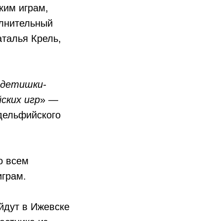
ким играм,
олнительный
талья Крель,
 детишки-
ских игр
» —
дельфийского
о всем
играм.
йдут в Ижевске