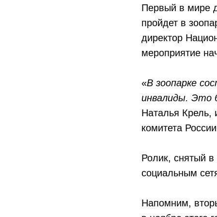
Первый в мире 
пройдет в зоопа
директор Национ
мероприятие нач
«
В зоопарке со
инвалиды. Это 
Наталья Крель,
комитета России
Ролик, снятый в
социальным сетя
Напомним, втор