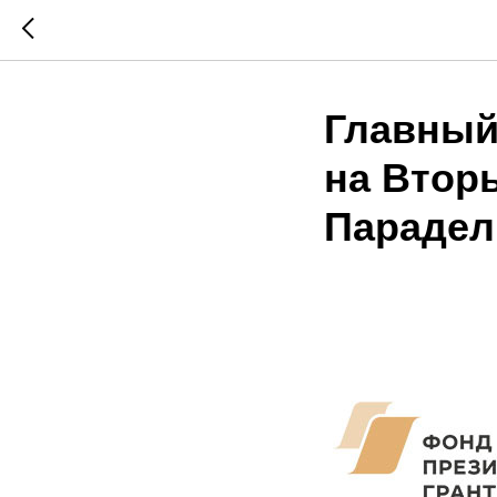
Главный
на Втор
Парадел