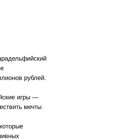
арадельфийский
ые
ллионов рублей.
йские игры —
ествить мечты
 которые
зивных